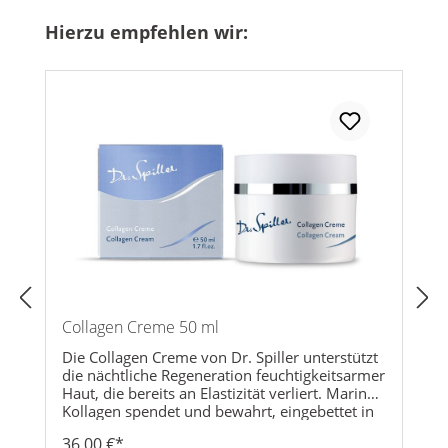
Produktgalerie überspringen
Hierzu empfehlen wir:
Collagen Creme 50 ml
Die Collagen Creme von Dr. Spiller unterstützt
die nächtliche Regeneration feuchtigkeitsarmer
Haut, die bereits an Elastizität verliert. Marines
Kollagen spendet und bewahrt, eingebettet in
Traubenkernöl, Feuchtigkeit und Elastizität.
36,00 €*
Azulen und Avocadoöl beruhigen und mindern