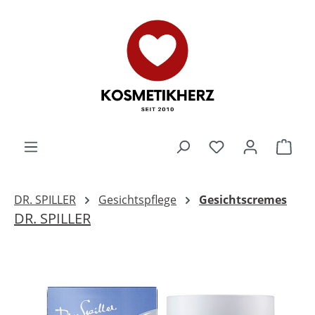
Zum Hauptinhalt springen
Du hast 0 Produk
Ware
DR. SPILLER
Gesichtspflege
Gesichtscremes
DR. SPILLER
Bildergalerie überspringen