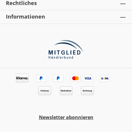
beruhigend, hautglättend, kann die Zellteilung
Rechtliches
anregenZINKOXID | dient als natürlicher UV-
Absorber, hilft dabei, schädigende Einwirkungen
Informationen
auf die Haut durch äußere Einfüsse zu
reduzieren, hautschützend.Anwendung:Die
Gesichtsmaske auf das gereinigte Gesicht, Hals
und Dekolleté auftragen. Augen- und
Mundpartie aussparen und 12-15 Minuten
einwirken lassen. Mit lauwarmem Wasser sanft
abnehmen. Anwendung 1-2 Mal pro
Woche.Duft: krautig, frisch
Newsletter abonnieren