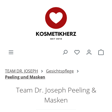
Zum Hauptinhalt springen
Du hast 0 Produk
Ware
TEAM DR. JOSEPH
Gesichtspflege
Peeling und Masken
Team Dr. Joseph Peeling &
Masken