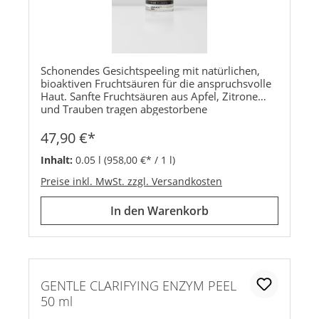
Schonendes Gesichtspeeling mit natürlichen,
bioaktiven Fruchtsäuren für die anspruchsvolle
Haut. Sanfte Fruchtsäuren aus Apfel, Zitrone
und Trauben tragen abgestorbene
Hautschüppchen schonend ab und können den
natürlichen Erneuerungsprozess der Haut sanft
47,90 €*
anregen. Für ein glattes und geschmeidiges
Hautgefühl. pH: ~4,5 / Säuregehalt:
Inhalt:
0.05 l
(958,00 €* / 1 l)
2%Vorteile: sichtbar glatteres Hautgefühlregt
Preise inkl. MwSt. zzgl. Versandkosten
den natürlichen Erneuerungsprozess der Haut
anideal zur Behandlung feiner Linien und Falten
In den Warenkorb
sowie bei unreiner Hautträgt bei regelmäßiger
Anwendung zur Verbesserung des Hautbildes
beihinterlässt einen ebenmäßigen
TeintAktivstoffe:APFELSÄURE (MALIC ACID) |
keratolytische Wirkung, spendet intensive
Feuchtigkeit und unterstützt den
GENTLE CLARIFYING ENZYM PEEL
Zellstoffwechsel der HautWEINSÄURE (TARTARIC
50 ml
ACID) | keratolytisch, mild adstringierend,
feuchtigkeitsspendend, stimuliert sanft den