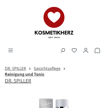
Zum Hauptinhalt springen
Du hast 0 Produk
Ware
DR. SPILLER
Gesichtspflege
Reinigung und Tonic
DR. SPILLER
Bildergalerie überspringen