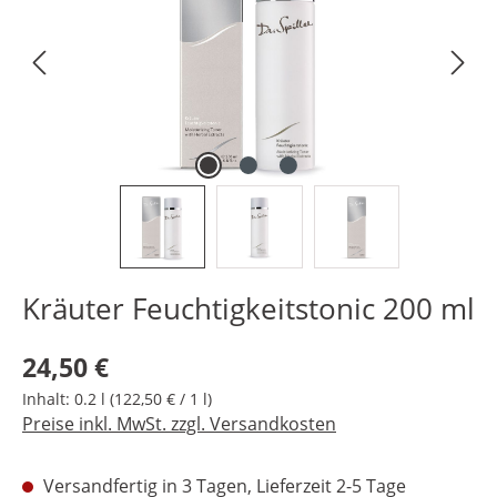
Kräuter Feuchtigkeitstonic 200 ml
Regulärer Preis:
24,50 €
Inhalt:
0.2 l
(122,50 € / 1 l)
Preise inkl. MwSt. zzgl. Versandkosten
Versandfertig in 3 Tagen, Lieferzeit 2-5 Tage