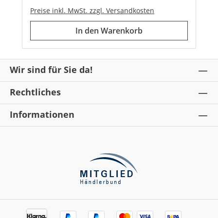
tivstoffe:MarulaölBaobabölMacadamianussöl
Preise inkl. MwSt. zzgl. Versandkosten
MandelölJojobaölAnwendung: Nach dem
Duschen oder Baden auftragen und sanft
In den Warenkorb
einmassieren.
Wir sind für Sie da!
Rechtliches
Informationen