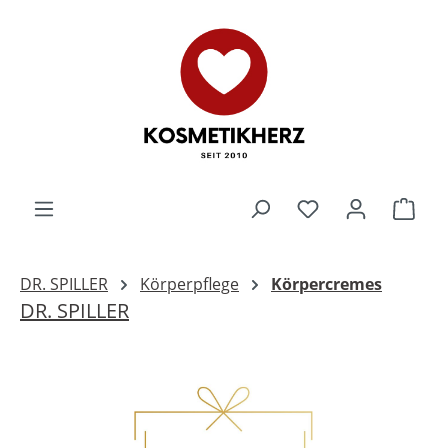
Zum Hauptinhalt springen
Du hast 0 Produk
Ware
DR. SPILLER
Körperpflege
Körpercremes
DR. SPILLER
Bildergalerie überspringen