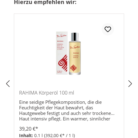
Produktgalerie überspringen
Hierzu empfehlen wir:
RAHIMA Körperöl 100 ml
Eine seidige Pflegekomposition, die die
Feuchtigkeit der Haut bewahrt, das
Hautgewebe festigt und auch sehr trockene
Haut intensiv pflegt. Ein warmer, sinnlicher
und exotischer Duft.Hauttypen:Alle
39,20 €*
HauttypenPflegebedürfnis:Festigung und
StraffungFeuchtigkeitRegenerationZellschutzAk
Inhalt:
0.1 l
(392,00 €* / 1 l)