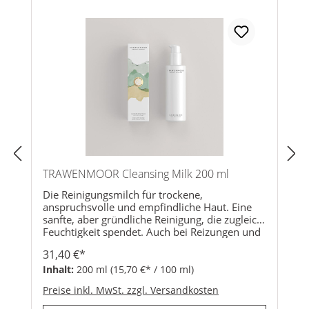
TRAWENMOOR Cleansing Milk 200 ml
Die Reinigungsmilch für trockene,
anspruchsvolle und empfindliche Haut. Eine
sanfte, aber gründliche Reinigung, die zugleich
Feuchtigkeit spendet. Auch bei Reizungen und
Rötungen. Hauttypen:Trockene
31,40 €*
HautEmpfindliche HautAnspruchsvolle
HautAktivstoffe:Trawenmoor-EssenzMooszell-
Inhalt:
200 ml
(15,70 €* / 100 ml)
ExtraktMoorpflanzen-
Preise inkl. MwSt. zzgl. Versandkosten
TrioBirkenpilzSonnentauLindenblütenwasserB
einwellZinnkrautCranberryölSonnenblumenöl