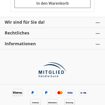
In den Warenkorb
RosenwasserAnwendung:Die zarte
Reinigungsmilch morgens und abends auf die
trockene Haut massieren. Anschließend mit
Wasser aufschäumen und abnehmen. Für die
abendliche Anwendung empfehlen wir vorab
Wir sind für Sie da!
die Verwendung des Pre-Cleansers.
Rechtliches
Informationen