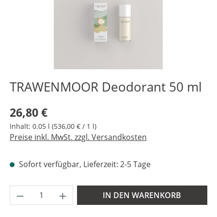
TRAWENMOOR Deodorant 50 ml
Regulärer Preis:
26,80 €
Inhalt:
0.05 l
(536,00 € / 1 l)
Preise inkl. MwSt. zzgl. Versandkosten
Sofort verfügbar, Lieferzeit: 2-5 Tage
Produkt Anzahl: Gib den gewünschten Wer
IN DEN WARENKORB