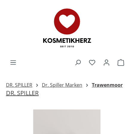
Zum Hauptinhalt springen
Du hast 0 Produk
Ware
DR. SPILLER
Dr. Spiller Marken
Trawenmoor
DR. SPILLER
Bildergalerie überspringen