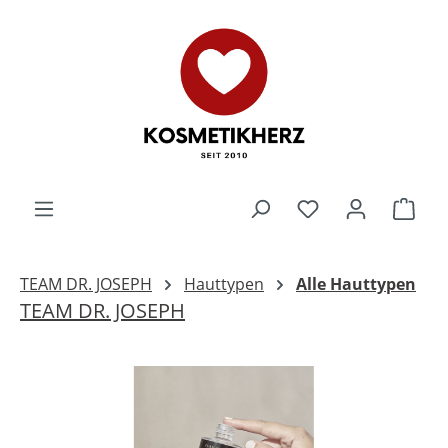
Zum Hauptinhalt springen
Du hast 0 Produk
Ware
TEAM DR. JOSEPH
Hauttypen
Alle Hauttypen
TEAM DR. JOSEPH
Bildergalerie überspringen